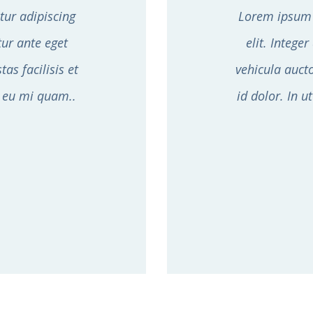
tur adipiscing
Lorem ipsum d
itur ante eget
elit. Integer
as facilisis et
vehicula aucto
nt eu mi quam..
id dolor. In u