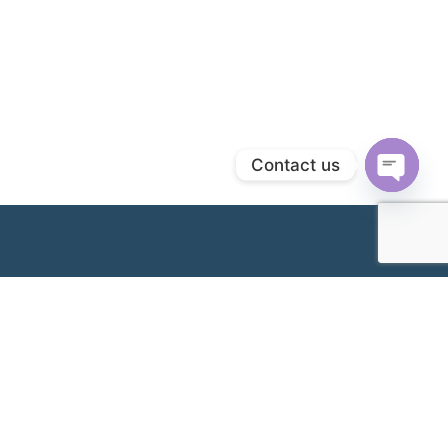
Contact us
Open
chaty
Cawangan Kami
Klang Branch & Headquarters (Hospital Wanita
Metro Klang)
No. 32, Jalan Pasar,
+603-3341 2277